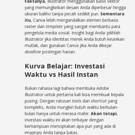
Faktanya
, Illustrator menggunakan basis vektor
yang memungkinkan desain Anda diperbesar hingga
ukuran baliho tanpa pecah sedikit pun.
Sementara
itu
, Canva lebih mengandalkan elemen berbasis
raster dan
template
yang sangat membantu para
pengelola media sosial. Insight bagi Anda: pilihlah
Illustrator jika identitas merek Anda butuh keunikan
mutlak, dan gunakan Canva jika Anda dikejar
deadline
postingan harian.
Kurva Belajar: Investasi
Waktu vs Hasil Instan
Bukan rahasia lagi bahwa membuka Adobe
Illustrator untuk pertama kali bisa membuat kepala
pusing. Dengan ratusan
tools
dan
shortcut
yang
kompleks, Anda mungkin butuh waktu berbulan-
bulan hanya untuk merasa mahir.
Akan tetapi
,
investasi waktu ini akan terbayar dengan
kemampuan menciptakan apa pun yang ada di
imajinasi Anda tanpa batas.