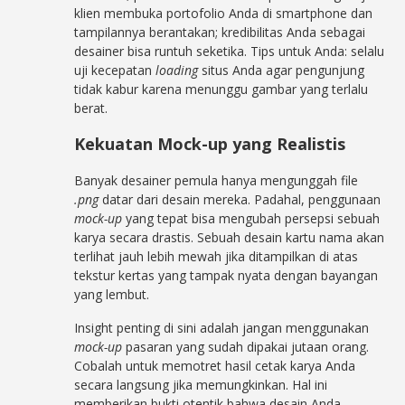
klien membuka portofolio Anda di smartphone dan
tampilannya berantakan; kredibilitas Anda sebagai
desainer bisa runtuh seketika. Tips untuk Anda: selalu
uji kecepatan
loading
situs Anda agar pengunjung
tidak kabur karena menunggu gambar yang terlalu
berat.
Kekuatan Mock-up yang Realistis
Banyak desainer pemula hanya mengunggah file
.png
datar dari desain mereka. Padahal, penggunaan
mock-up
yang tepat bisa mengubah persepsi sebuah
karya secara drastis. Sebuah desain kartu nama akan
terlihat jauh lebih mewah jika ditampilkan di atas
tekstur kertas yang tampak nyata dengan bayangan
yang lembut.
Insight penting di sini adalah jangan menggunakan
mock-up
pasaran yang sudah dipakai jutaan orang.
Cobalah untuk memotret hasil cetak karya Anda
secara langsung jika memungkinkan. Hal ini
memberikan bukti otentik bahwa desain Anda