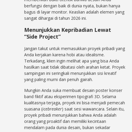
berfungsi dengan baik di dunia nyata, bukan hanya
bagus di layar monitor. Keaslian adalah elemen yang
sangat dihargai di tahun 2026 ini.
Menunjukkan Kepribadian Lewat
“Side Project”
Jangan takut untuk memasukkan proyek pribadi yang
Anda kerjakan karena hobi atau idealisme.
Terkadang, klien ingin melihat apa yang bisa Anda
hasilkan saat tidak dibatasi oleh arahan ketat. Proyek
sampingan ini seringkali menunjukkan sisi kreatif
yang paling murni dan penuh gairah.
Mungkin Anda suka membuat desain poster konser
band fiktif atau eksperimen tipografi 3D. Selama
kualitasnya terjaga, proyek ini bisa menjadi pemecah
suasana (
icebreaker
) saat sesi wawancara. Selain itu,
proyek pribadi menunjukkan bahwa Anda adalah
orang yang proaktif dan memiliki kecintaan
mendalam pada dunia desain, bukan sekadar