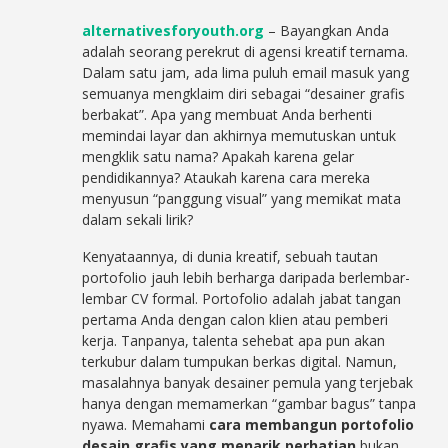
alternativesforyouth.org
– Bayangkan Anda
adalah seorang perekrut di agensi kreatif ternama.
Dalam satu jam, ada lima puluh email masuk yang
semuanya mengklaim diri sebagai “desainer grafis
berbakat”. Apa yang membuat Anda berhenti
memindai layar dan akhirnya memutuskan untuk
mengklik satu nama? Apakah karena gelar
pendidikannya? Ataukah karena cara mereka
menyusun “panggung visual” yang memikat mata
dalam sekali lirik?
Kenyataannya, di dunia kreatif, sebuah tautan
portofolio jauh lebih berharga daripada berlembar-
lembar CV formal. Portofolio adalah jabat tangan
pertama Anda dengan calon klien atau pemberi
kerja. Tanpanya, talenta sehebat apa pun akan
terkubur dalam tumpukan berkas digital. Namun,
masalahnya banyak desainer pemula yang terjebak
hanya dengan memamerkan “gambar bagus” tanpa
nyawa. Memahami
cara membangun portofolio
desain grafis yang menarik perhatian
bukan