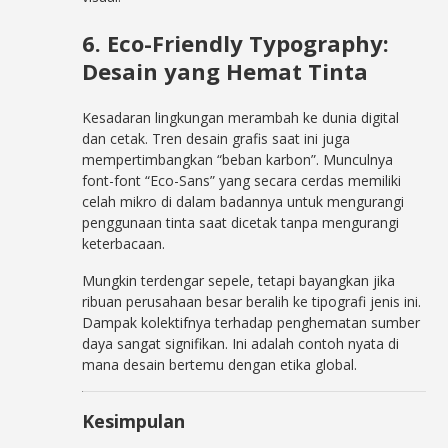
6. Eco-Friendly Typography:
Desain yang Hemat Tinta
Kesadaran lingkungan merambah ke dunia digital
dan cetak. Tren desain grafis saat ini juga
mempertimbangkan “beban karbon”. Munculnya
font-font “Eco-Sans” yang secara cerdas memiliki
celah mikro di dalam badannya untuk mengurangi
penggunaan tinta saat dicetak tanpa mengurangi
keterbacaan.
Mungkin terdengar sepele, tetapi bayangkan jika
ribuan perusahaan besar beralih ke tipografi jenis ini.
Dampak kolektifnya terhadap penghematan sumber
daya sangat signifikan. Ini adalah contoh nyata di
mana desain bertemu dengan etika global.
Kesimpulan