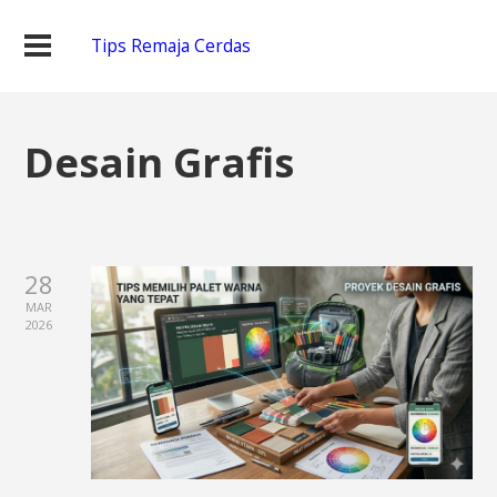
Tips Remaja Cerdas
Desain Grafis
28
MAR
2026