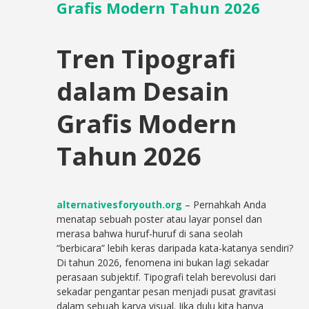
Grafis Modern Tahun 2026
Tren Tipografi
dalam Desain
Grafis Modern
Tahun 2026
alternativesforyouth.org
– Pernahkah Anda
menatap sebuah poster atau layar ponsel dan
merasa bahwa huruf-huruf di sana seolah
“berbicara” lebih keras daripada kata-katanya sendiri?
Di tahun 2026, fenomena ini bukan lagi sekadar
perasaan subjektif. Tipografi telah berevolusi dari
sekadar pengantar pesan menjadi pusat gravitasi
dalam sebuah karya visual. Jika dulu kita hanya