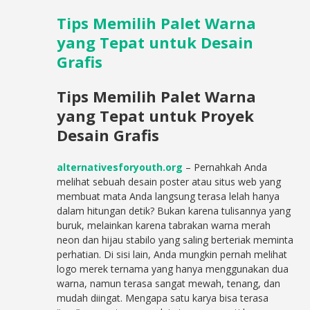
Tips Memilih Palet Warna
yang Tepat untuk Desain
Grafis
Tips Memilih Palet Warna
yang Tepat untuk Proyek
Desain Grafis
alternativesforyouth.org
– Pernahkah Anda
melihat sebuah desain poster atau situs web yang
membuat mata Anda langsung terasa lelah hanya
dalam hitungan detik? Bukan karena tulisannya yang
buruk, melainkan karena tabrakan warna merah
neon dan hijau stabilo yang saling berteriak meminta
perhatian. Di sisi lain, Anda mungkin pernah melihat
logo merek ternama yang hanya menggunakan dua
warna, namun terasa sangat mewah, tenang, dan
mudah diingat. Mengapa satu karya bisa terasa