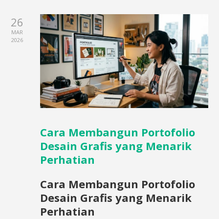
26
MAR
2026
Cara Membangun Portofolio
Desain Grafis yang Menarik
Perhatian
Cara Membangun Portofolio
Desain Grafis yang Menarik
Perhatian