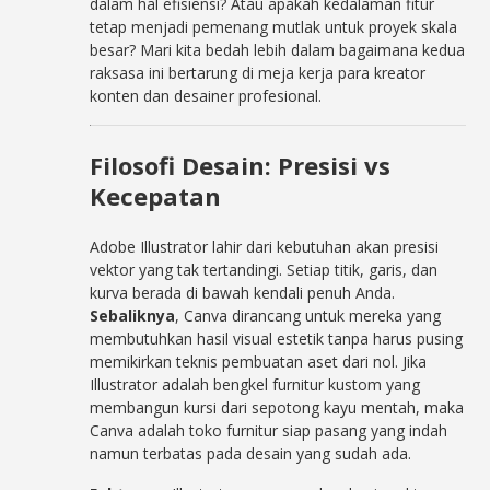
dalam hal efisiensi? Atau apakah kedalaman fitur
tetap menjadi pemenang mutlak untuk proyek skala
besar? Mari kita bedah lebih dalam bagaimana kedua
raksasa ini bertarung di meja kerja para kreator
konten dan desainer profesional.
Filosofi Desain: Presisi vs
Kecepatan
Adobe Illustrator lahir dari kebutuhan akan presisi
vektor yang tak tertandingi. Setiap titik, garis, dan
kurva berada di bawah kendali penuh Anda.
Sebaliknya
, Canva dirancang untuk mereka yang
membutuhkan hasil visual estetik tanpa harus pusing
memikirkan teknis pembuatan aset dari nol. Jika
Illustrator adalah bengkel furnitur kustom yang
membangun kursi dari sepotong kayu mentah, maka
Canva adalah toko furnitur siap pasang yang indah
namun terbatas pada desain yang sudah ada.