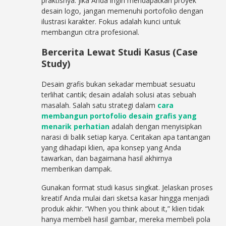
praktisnya: jika Anda ingin mendapatkan proyek
desain logo, jangan memenuhi portofolio dengan
ilustrasi karakter. Fokus adalah kunci untuk
membangun citra profesional.
Bercerita Lewat Studi Kasus (Case
Study)
Desain grafis bukan sekadar membuat sesuatu
terlihat cantik; desain adalah solusi atas sebuah
masalah. Salah satu strategi dalam
cara
membangun portofolio desain grafis yang
menarik perhatian
adalah dengan menyisipkan
narasi di balik setiap karya. Ceritakan apa tantangan
yang dihadapi klien, apa konsep yang Anda
tawarkan, dan bagaimana hasil akhirnya
memberikan dampak.
Gunakan format studi kasus singkat. Jelaskan proses
kreatif Anda mulai dari sketsa kasar hingga menjadi
produk akhir. “When you think about it,” klien tidak
hanya membeli hasil gambar, mereka membeli pola