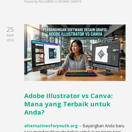
Posted by
NULISBRE
in
DESAIN GRAFIS
25
MAR
2026
Adobe Illustrator vs Canva:
Mana yang Terbaik untuk
Anda?
alternativesforyouth.org
– Bayangkan Anda baru
saja mendapatkan ide brilian untuk logo bisnis kopi