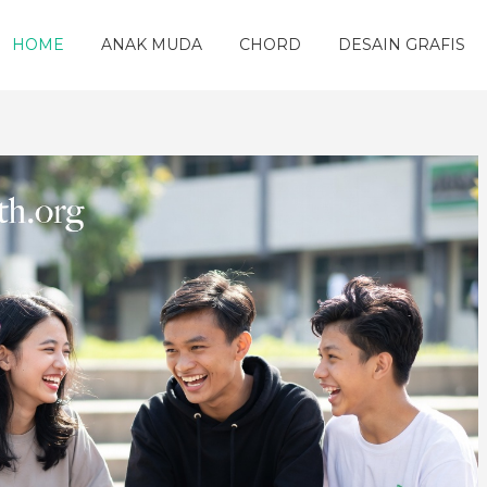
HOME
ANAK MUDA
CHORD
DESAIN GRAFIS