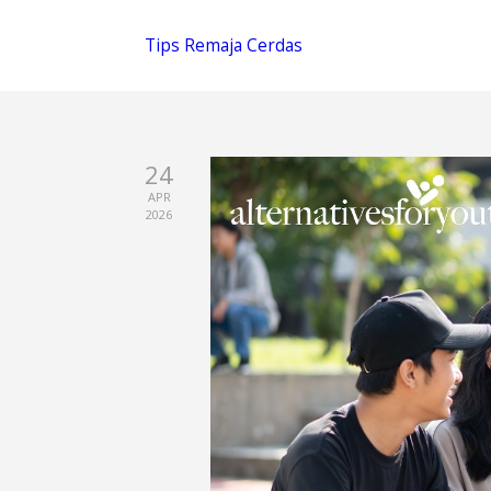
Tips Remaja Cerdas
24
APR
2026