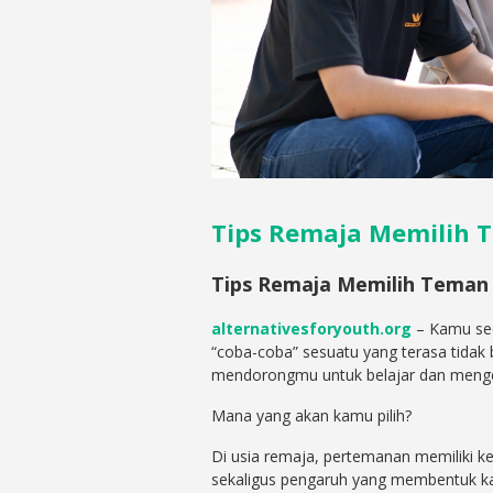
Tips Remaja Memilih T
Tips Remaja Memilih Teman
alternativesforyouth.org
– Kamu sed
“coba-coba” sesuatu yang terasa tidak 
mendorongmu untuk belajar dan menge
Mana yang akan kamu pilih?
Di usia remaja, pertemanan memiliki 
sekaligus pengaruh yang membentuk ka