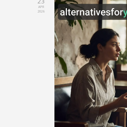
23
APR
2026