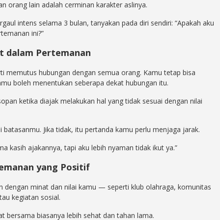
orang lain adalah cerminan karakter aslinya.
rgaul intens selama 3 bulan, tanyakan pada diri sendiri: “Apakah aku
rtemanan ini?”
at dalam Pertemanan
arti memutus hubungan dengan semua orang. Kamu tetap bisa
amu boleh menentukan seberapa dekat hubungan itu.
opan ketika diajak melakukan hal yang tidak sesuai dengan nilai
batasanmu. Jika tidak, itu pertanda kamu perlu menjaga jarak.
ma kasih ajakannya, tapi aku lebih nyaman tidak ikut ya.”
manan yang Positif
n dengan minat dan nilai kamu — seperti klub olahraga, komunitas
au kegiatan sosial.
t bersama biasanya lebih sehat dan tahan lama.