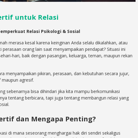
rtif untuk Relasi
emperkuat Relasi Psikologi & Sosial
nah merasa kesal karena keinginan Anda selalu dikalahkan, atau
i perasaan orang lain saat menyampaikan pendapat? Situasi ini
ehari-hari, baik dengan pasangan, keluarga, teman, maupun rekan
ra menyampaikan pikiran, perasaan, dan kebutuhan secara jujur,
f maupun agresif.
 yang sebenarnya bisa dihindari jika kita mampu berkomunikasi
anya tentang berbicara, tapi juga tentang membangun relasi yang
sial.
ertif dan Mengapa Penting?
asi di mana seseorang menghargai hak diri sendiri sekaligus