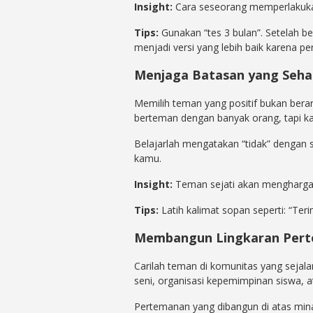
Insight:
Cara seseorang memperlakukan 
Tips:
Gunakan “tes 3 bulan”. Setelah be
menjadi versi yang lebih baik karena pe
Menjaga Batasan yang Seh
Memilih teman yang positif bukan ber
berteman dengan banyak orang, tapi k
Belajarlah mengatakan “tidak” dengan s
kamu.
Insight:
Teman sejati akan menghargai 
Tips:
Latih kalimat sopan seperti: “Teri
Membangun Lingkaran Perte
Carilah teman di komunitas yang sejala
seni, organisasi kepemimpinan siswa, at
Pertemanan yang dibangun di atas mina