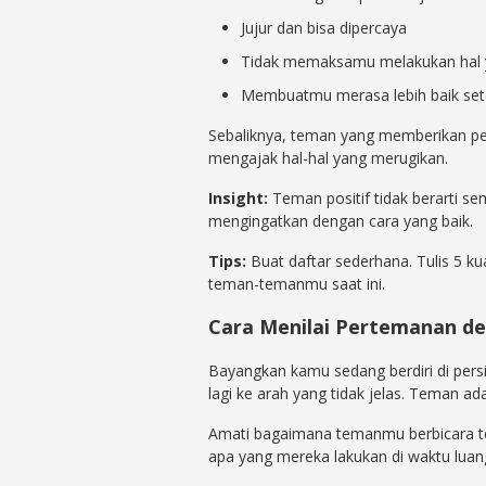
Jujur dan bisa dipercaya
Tidak memaksamu melakukan hal ya
Membuatmu merasa lebih baik set
Sebaliknya, teman yang memberikan pe
mengajak hal-hal yang merugikan.
Insight:
Teman positif tidak berarti se
mengingatkan dengan cara yang baik.
Tips:
Buat daftar sederhana. Tulis 5 k
teman-temanmu saat ini.
Cara Menilai Pertemanan de
Bayangkan kamu sedang berdiri di per
lagi ke arah yang tidak jelas. Teman a
Amati bagaimana temanmu berbicara t
apa yang mereka lakukan di waktu luan