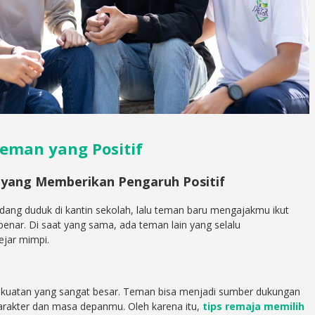
eman yang Positif
 yang Memberikan Pengaruh Positif
ang duduk di kantin sekolah, lalu teman baru mengajakmu ikut
benar. Di saat yang sama, ada teman lain yang selalu
jar mimpi.
kekuatan yang sangat besar. Teman bisa menjadi sumber dukungan
rakter dan masa depanmu. Oleh karena itu,
tips remaja memilih