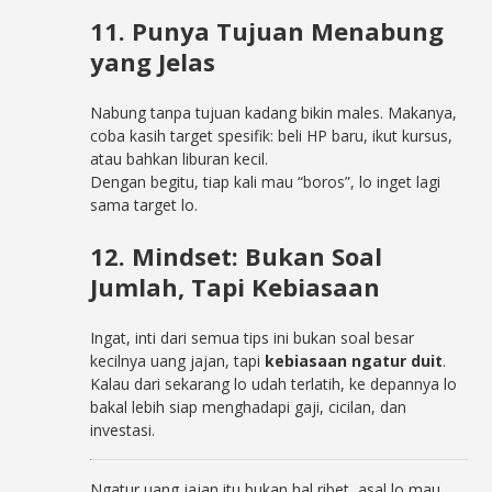
11. Punya Tujuan Menabung
yang Jelas
Nabung tanpa tujuan kadang bikin males. Makanya,
coba kasih target spesifik: beli HP baru, ikut kursus,
atau bahkan liburan kecil.
Dengan begitu, tiap kali mau “boros”, lo inget lagi
sama target lo.
12. Mindset: Bukan Soal
Jumlah, Tapi Kebiasaan
Ingat, inti dari semua tips ini bukan soal besar
kecilnya uang jajan, tapi
kebiasaan ngatur duit
.
Kalau dari sekarang lo udah terlatih, ke depannya lo
bakal lebih siap menghadapi gaji, cicilan, dan
investasi.
Ngatur uang jajan itu bukan hal ribet, asal lo mau