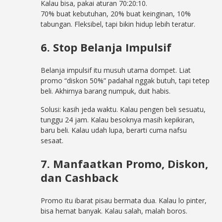
Kalau bisa, pakai aturan 70:20:10.
70% buat kebutuhan, 20% buat keinginan, 10%
tabungan. Fleksibel, tapi bikin hidup lebih teratur.
6. Stop Belanja Impulsif
Belanja impulsif itu musuh utama dompet. Liat
promo “diskon 50%” padahal nggak butuh, tapi tetep
beli. Akhirnya barang numpuk, duit habis.
Solusi: kasih jeda waktu. Kalau pengen beli sesuatu,
tunggu 24 jam. Kalau besoknya masih kepikiran,
baru beli. Kalau udah lupa, berarti cuma nafsu
sesaat.
7. Manfaatkan Promo, Diskon,
dan Cashback
Promo itu ibarat pisau bermata dua. Kalau lo pinter,
bisa hemat banyak. Kalau salah, malah boros.