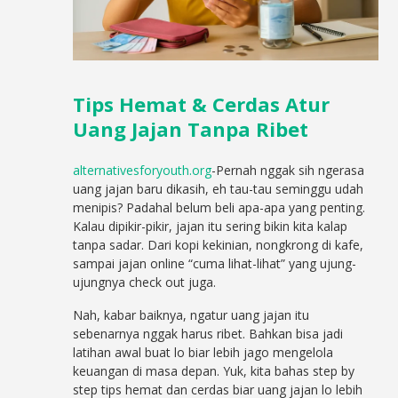
Tips Hemat & Cerdas Atur
Uang Jajan Tanpa Ribet
alternativesforyouth.org
-Pernah nggak sih ngerasa
uang jajan baru dikasih, eh tau-tau seminggu udah
menipis? Padahal belum beli apa-apa yang penting.
Kalau dipikir-pikir, jajan itu sering bikin kita kalap
tanpa sadar. Dari kopi kekinian, nongkrong di kafe,
sampai jajan online “cuma lihat-lihat” yang ujung-
ujungnya check out juga.
Nah, kabar baiknya, ngatur uang jajan itu
sebenarnya nggak harus ribet. Bahkan bisa jadi
latihan awal buat lo biar lebih jago mengelola
keuangan di masa depan. Yuk, kita bahas step by
step tips hemat dan cerdas biar uang jajan lo lebih