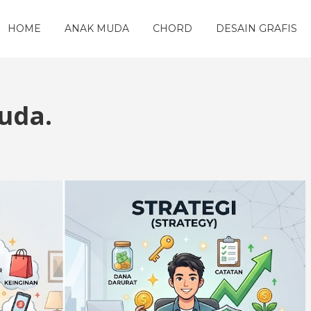
HOME
ANAK MUDA
CHORD
DESAIN GRAFIS
uda.