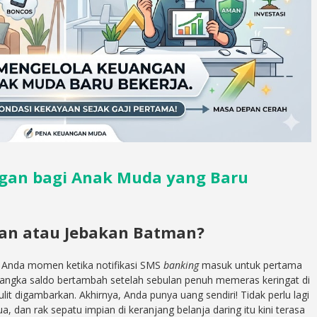
gan bagi Anak Muda yang Baru
san atau Jebakan Batman?
 Anda momen ketika notifikasi SMS
banking
masuk untuk pertama
 angka saldo bertambah setelah sebulan penuh memeras keringat di
it digambarkan. Akhirnya, Anda punya uang sendiri! Tidak perlu lagi
 dan rak sepatu impian di keranjang belanja daring itu kini terasa