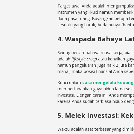
Target awal Anda adalah mengumpulkan 
instrumen yang likuid namun memberikan 
dana pasar uang. Bayangkan betapa ten
sesuatu yang buruk, Anda punya “bantal
4. Waspada Bahaya Lat
Seiring bertambahnya masa kerja, bias
adalah
lifestyle creep
atau kenaikan gaya
namun pengeluaran juga naik 2 juta ka
mahal, maka posisi finansial Anda sebe
Kunci dalam
cara mengelola keuang
mempertahankan gaya hidup lama sesaat
investasi. Dengan cara ini, Anda mem
karena Anda sudah terbiasa hidup deng
5. Melek Investasi: K
Waktu adalah aset terbesar yang dimili