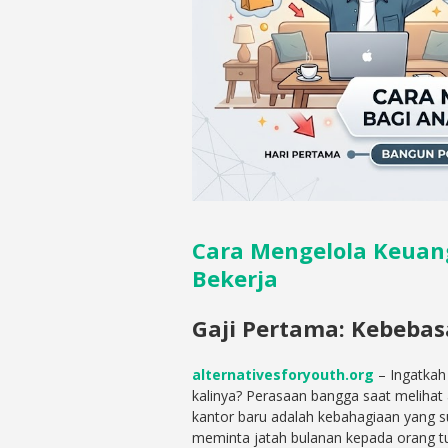
Cara Mengelola Keuan
Bekerja
Gaji Pertama: Kebeba
alternativesforyouth.org
– Ingatkah
kalinya? Perasaan bangga saat melihat
kantor baru adalah kebahagiaan yang sul
meminta jatah bulanan kepada orang tua,