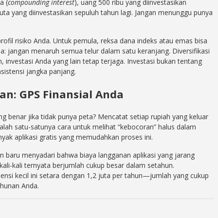
a (
compounding interest
), uang 500 ribu yang diinvestasikan
 juta yang diinvestasikan sepuluh tahun lagi. Jangan menunggu punya
rofil risiko Anda. Untuk pemula, reksa dana indeks atau emas bisa
da: jangan menaruh semua telur dalam satu keranjang. Diversifikasi
, investasi Anda yang lain tetap terjaga. Investasi bukan tentang
istensi jangka panjang.
an: GPS Finansial Anda
g benar jika tidak punya peta? Mencatat setiap rupiah yang keluar
lah satu-satunya cara untuk melihat “kebocoran” halus dalam
ak aplikasi gratis yang memudahkan proses ini.
n baru menyadari bahwa biaya langganan aplikasi yang jarang
kali-kali ternyata berjumlah cukup besar dalam setahun.
iensi kecil ini setara dengan 1,2 juta per tahun—jumlah yang cukup
ahunan Anda.