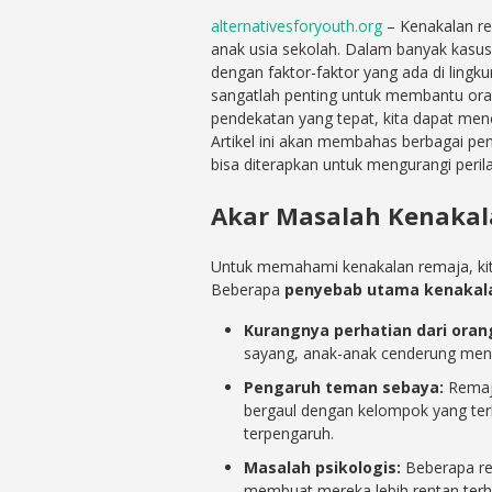
alternativesforyouth.org
– Kenakalan re
anak usia sekolah. Dalam banyak kasus
dengan faktor-faktor yang ada di ling
sangatlah penting untuk membantu oran
pendekatan yang tepat, kita dapat men
Artikel ini akan membahas berbagai pe
bisa diterapkan untuk mengurangi perilak
Akar Masalah Kenaka
Untuk memahami kenakalan remaja, kita
Beberapa
penyebab utama kenakala
Kurangnya perhatian dari oran
sayang, anak-anak cenderung menca
Pengaruh teman sebaya:
Remaja
bergaul dengan kelompok yang terl
terpengaruh.
Masalah psikologis:
Beberapa re
membuat mereka lebih rentan terha