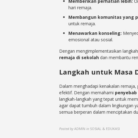
Memberikan perhatian lebih:
Or
hari remaja.
Membangun komunitas yang pe
untuk remaja.
Menawarkan konseling:
Menyedi
emosional atau sosial.
Dengan mengimplementasikan langkah-l
remaja di sekolah
dan membantu remaj
Langkah untuk Masa D
Dalam menghadapi kenakalan remaja, pe
efektif. Dengan memahami
penyebab 
langkah-langkah yang tepat untuk mem
agar dapat tumbuh dalam lingkungan yan
semua berperan dalam menciptakan duni
Posted by
ADMIN
in
SOSIAL & EDUKASI