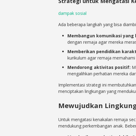
Strategi untuk Mengatasi 
dampak sosial
Ada beberapa langkah yang bisa diambil
Membangun komunikasi yang b
dengan remaja agar mereka meras
Memberikan pendidikan karakt
kurikulum agar remaja memahami p
Mendorong aktivitas positif:
Me
mengalihkan perhatian mereka dari 
Implementasi strategi ini membutuhkan
menciptakan lingkungan yang mendukun
Mewujudkan Lingkunga
Untuk mengatasi kenakalan remaja seca
mendukung perkembangan anak. Beberap