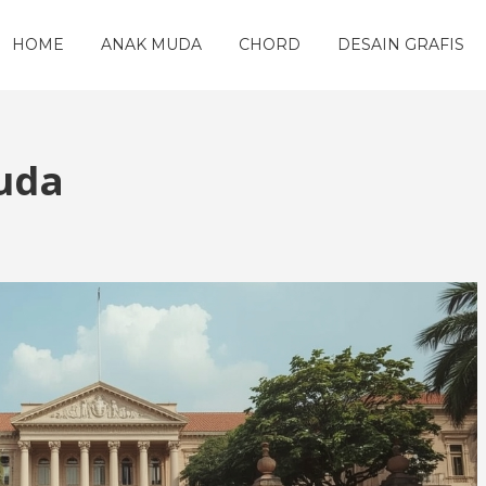
HOME
ANAK MUDA
CHORD
DESAIN GRAFIS
uda