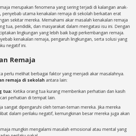
maja merupakan fenomena yang sering terjadi di kalangan anak-
, penyebab utama kenakalan remaja di sekolah berkaitan erat
kungan sekitar mereka. Memahami akar masalah kenakalan remaja
g tua, pendidik, dan masyarakat dalam mengatasi isu ini. Dengan
ciptakan lingkungan yang lebih baik bagi perkembangan remaja.
nyebab kenakalan remaja, pengaruh lingkungan, serta solusi yang
u negatif ini.
lan Remaja
 perlu melihat berbagai faktor yang menjadi akar masalahnya.
n remaja di sekolah
antara lain:
g tua:
Ketika orang tua kurang memberikan perhatian dan kasih
ri perhatian di tempat lain.
 sangat dipengaruhi oleh teman-teman mereka. Jika mereka
ibat dalam perilaku negatif, kemungkinan besar mereka juga akan
maja mungkin mengalami masalah emosional atau mental yang
dap perilaku nakal.