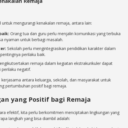
Kenakalan Remaja
 untuk mengurangi kenakalan remaja, antara lain:
aik:
Orang tua dan guru perlu menjalin komunikasi yang terbuka
a nyaman untuk berbagi masalah.
er:
Sekolah perlu mengintegrasikan pendidikan karakter dalam
entingnya perilaku baik.
ngikutsertakan remaja dalam kegiatan ekstrakurikuler dapat
perilaku negatif.
 kerjasama antara keluarga, sekolah, dan masyarakat untuk
g pertumbuhan positif bagi remaja.
n yang Positif bagi Remaja
ra efektif, kita perlu berkomitmen menciptakan lingkungan yang
a langkah yang bisa diambil adalah: