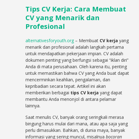
Tips CV Kerja: Cara Membuat
CV yang Menarik dan
Profesional
alternativesforyouth.org
– Membuat
CV kerja
yang
menarik dan profesional adalah langkah pertama
untuk mendapatkan pekerjaan impian. CV adalah
dokumen penting yang berfungsi sebagai “iklan diri”
Anda di mata perusahaan. Oleh karena itu, penting
untuk memastikan bahwa CV yang Anda buat dapat
mencerminkan keahlian, pengalaman, dan
kepribadian secara tepat. Artikel ini akan
memberikan berbagai
tips CV kerja
yang dapat
membantu Anda menonjol di antara pelamar
lainnya.
Saat menulis CV, banyak orang seringkali merasa
bingung harus mulai dari mana, atau apa saja yang
perlu dimasukkan. Bahkan, di dunia maya, banyak
informasi yang sering muncul, misalnya
bocoran