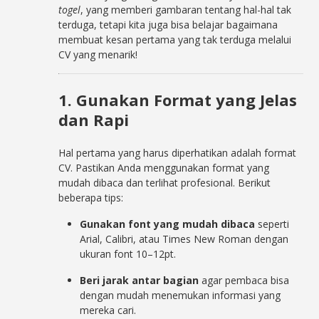
togel
, yang memberi gambaran tentang hal-hal tak
terduga, tetapi kita juga bisa belajar bagaimana
membuat kesan pertama yang tak terduga melalui
CV yang menarik!
1. Gunakan Format yang Jelas
dan Rapi
Hal pertama yang harus diperhatikan adalah format
CV. Pastikan Anda menggunakan format yang
mudah dibaca dan terlihat profesional. Berikut
beberapa tips:
Gunakan font yang mudah dibaca
seperti
Arial, Calibri, atau Times New Roman dengan
ukuran font 10–12pt.
Beri jarak antar bagian
agar pembaca bisa
dengan mudah menemukan informasi yang
mereka cari.