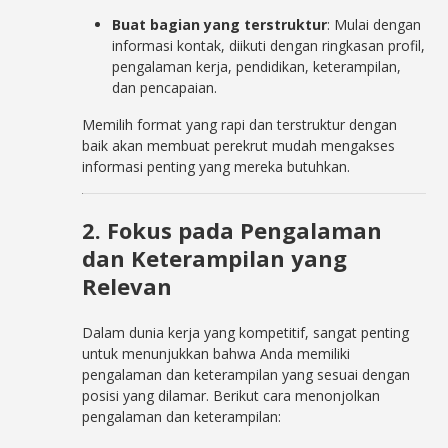
Buat bagian yang terstruktur
: Mulai dengan
informasi kontak, diikuti dengan ringkasan profil,
pengalaman kerja, pendidikan, keterampilan,
dan pencapaian.
Memilih format yang rapi dan terstruktur dengan
baik akan membuat perekrut mudah mengakses
informasi penting yang mereka butuhkan.
2. Fokus pada Pengalaman
dan Keterampilan yang
Relevan
Dalam dunia kerja yang kompetitif, sangat penting
untuk menunjukkan bahwa Anda memiliki
pengalaman dan keterampilan yang sesuai dengan
posisi yang dilamar. Berikut cara menonjolkan
pengalaman dan keterampilan: