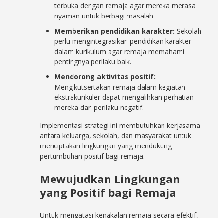
terbuka dengan remaja agar mereka merasa
nyaman untuk berbagi masalah.
Memberikan pendidikan karakter:
Sekolah
perlu mengintegrasikan pendidikan karakter
dalam kurikulum agar remaja memahami
pentingnya perilaku baik.
Mendorong aktivitas positif:
Mengikutsertakan remaja dalam kegiatan
ekstrakurikuler dapat mengalihkan perhatian
mereka dari perilaku negatif.
Implementasi strategi ini membutuhkan kerjasama
antara keluarga, sekolah, dan masyarakat untuk
menciptakan lingkungan yang mendukung
pertumbuhan positif bagi remaja.
Mewujudkan Lingkungan
yang Positif bagi Remaja
Untuk mengatasi kenakalan remaja secara efektif,