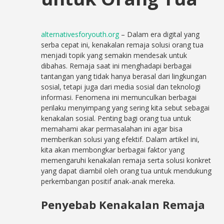
alternativesforyouth.org
– Dalam era digital yang
serba cepat ini, kenakalan remaja solusi orang tua
menjadi topik yang semakin mendesak untuk
dibahas. Remaja saat ini menghadapi berbagai
tantangan yang tidak hanya berasal dari lingkungan
sosial, tetapi juga dari media sosial dan teknologi
informasi. Fenomena ini memunculkan berbagai
perilaku menyimpang yang sering kita sebut sebagai
kenakalan sosial. Penting bagi orang tua untuk
memahami akar permasalahan ini agar bisa
memberikan solusi yang efektif. Dalam artikel ini,
kita akan membongkar berbagai faktor yang
memengaruhi kenakalan remaja serta solusi konkret
yang dapat diambil oleh orang tua untuk mendukung
perkembangan positif anak-anak mereka.
Penyebab Kenakalan Remaja