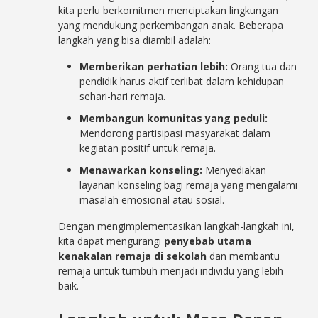
kita perlu berkomitmen menciptakan lingkungan
yang mendukung perkembangan anak. Beberapa
langkah yang bisa diambil adalah:
Memberikan perhatian lebih:
Orang tua dan
pendidik harus aktif terlibat dalam kehidupan
sehari-hari remaja.
Membangun komunitas yang peduli:
Mendorong partisipasi masyarakat dalam
kegiatan positif untuk remaja.
Menawarkan konseling:
Menyediakan
layanan konseling bagi remaja yang mengalami
masalah emosional atau sosial.
Dengan mengimplementasikan langkah-langkah ini,
kita dapat mengurangi
penyebab utama
kenakalan remaja di sekolah
dan membantu
remaja untuk tumbuh menjadi individu yang lebih
baik.