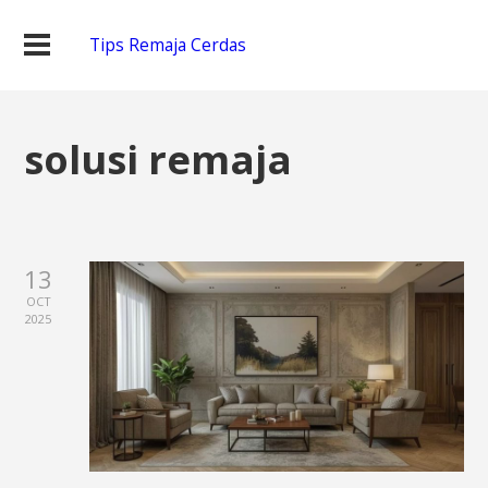
Tips Remaja Cerdas
solusi remaja
13
OCT
2025