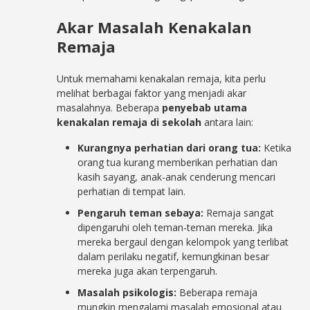
Akar Masalah Kenakalan
Remaja
Untuk memahami kenakalan remaja, kita perlu
melihat berbagai faktor yang menjadi akar
masalahnya. Beberapa
penyebab utama
kenakalan remaja di sekolah
antara lain:
Kurangnya perhatian dari orang tua:
Ketika
orang tua kurang memberikan perhatian dan
kasih sayang, anak-anak cenderung mencari
perhatian di tempat lain.
Pengaruh teman sebaya:
Remaja sangat
dipengaruhi oleh teman-teman mereka. Jika
mereka bergaul dengan kelompok yang terlibat
dalam perilaku negatif, kemungkinan besar
mereka juga akan terpengaruh.
Masalah psikologis:
Beberapa remaja
mungkin mengalami masalah emosional atau