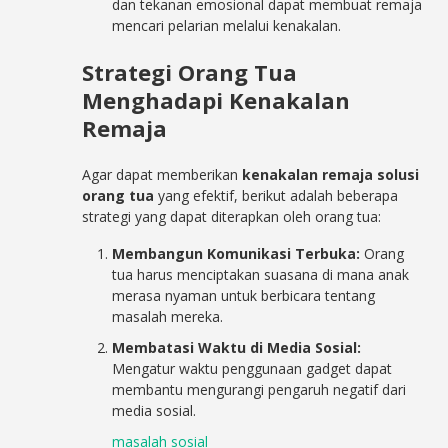
dan tekanan emosional dapat membuat remaja
mencari pelarian melalui kenakalan.
Strategi Orang Tua
Menghadapi Kenakalan
Remaja
Agar dapat memberikan
kenakalan remaja solusi
orang tua
yang efektif, berikut adalah beberapa
strategi yang dapat diterapkan oleh orang tua:
Membangun Komunikasi Terbuka:
Orang
tua harus menciptakan suasana di mana anak
merasa nyaman untuk berbicara tentang
masalah mereka.
Membatasi Waktu di Media Sosial:
Mengatur waktu penggunaan gadget dapat
membantu mengurangi pengaruh negatif dari
media sosial.
masalah sosial