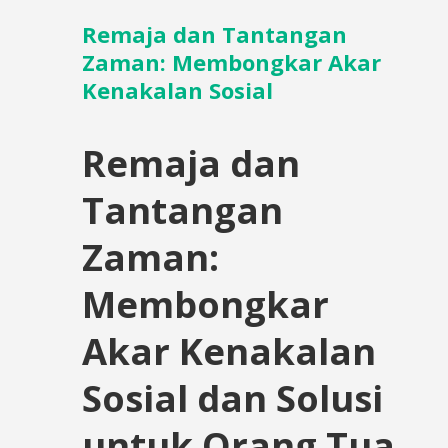
Remaja dan Tantangan
Zaman: Membongkar Akar
Kenakalan Sosial
Remaja dan
Tantangan
Zaman:
Membongkar
Akar Kenakalan
Sosial dan Solusi
untuk Orang Tua