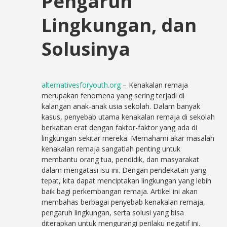
Pengaruh
Lingkungan, dan
Solusinya
alternativesforyouth.org
– Kenakalan remaja
merupakan fenomena yang sering terjadi di
kalangan anak-anak usia sekolah. Dalam banyak
kasus, penyebab utama kenakalan remaja di sekolah
berkaitan erat dengan faktor-faktor yang ada di
lingkungan sekitar mereka. Memahami akar masalah
kenakalan remaja sangatlah penting untuk
membantu orang tua, pendidik, dan masyarakat
dalam mengatasi isu ini. Dengan pendekatan yang
tepat, kita dapat menciptakan lingkungan yang lebih
baik bagi perkembangan remaja. Artikel ini akan
membahas berbagai penyebab kenakalan remaja,
pengaruh lingkungan, serta solusi yang bisa
diterapkan untuk mengurangi perilaku negatif ini.