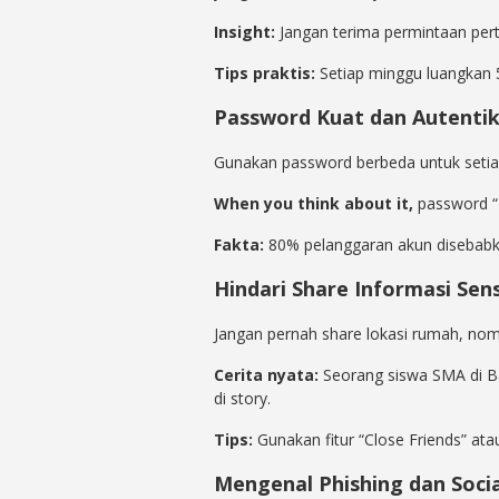
Insight:
Jangan terima permintaan pert
Tips praktis:
Setiap minggu luangkan 5
Password Kuat dan Autentik
Gunakan password berbeda untuk setiap
When you think about it,
password “1
Fakta:
80% pelanggaran akun disebabk
Hindari Share Informasi Sens
Jangan pernah share lokasi rumah, nomo
Cerita nyata:
Seorang siswa SMA di Ba
di story.
Tips:
Gunakan fitur “Close Friends” ata
Mengenal Phishing dan Socia