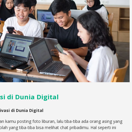
i di Dunia Digital
asi di Dunia Digital
 kamu posting foto liburan, lalu tiba-tiba ada orang asing yang
h yang tiba-tiba bisa melihat chat pribadimu. Hal seperti ini