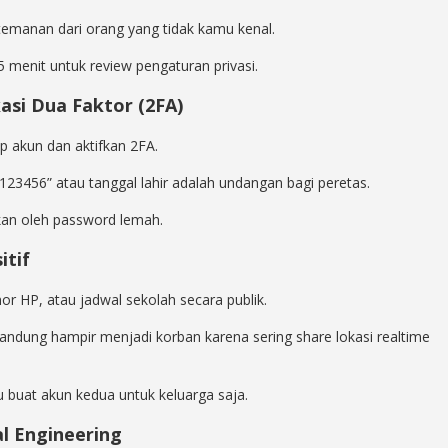
emanan dari orang yang tidak kamu kenal.
 menit untuk review pengaturan privasi.
asi Dua Faktor (2FA)
 akun dan aktifkan 2FA.
23456” atau tanggal lahir adalah undangan bagi peretas.
an oleh password lemah.
itif
r HP, atau jadwal sekolah secara publik.
ndung hampir menjadi korban karena sering share lokasi realtime
u buat akun kedua untuk keluarga saja.
l Engineering