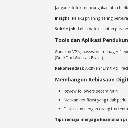
Jangan klik link mencurigakan atau beri
Insight:
Pelaku phishing sering berpura
Subtle jab:
Lebih baik kelihatan parano
Tools dan Aplikasi Pendukun
Gunakan VPN, password manager (seperti
(DuckDuckGo atau Brave).
Rekomendasi:
Aktifkan “Limit Ad Trac
Membangun Kebiasaan Digit
Review followers secara rutin
Matikan notifikasi yang tidak perlu
Diskusikan dengan orang tua tenta
Tips remaja menjaga keamanan priva