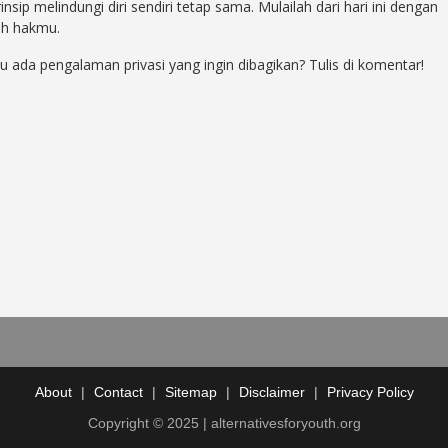
nsip melindungi diri sendiri tetap sama. Mulailah dari hari ini dengan
ah hakmu.
ada pengalaman privasi yang ingin dibagikan? Tulis di komentar!
About
|
Contact
|
Sitemap
|
Disclaimer
|
Privacy Policy
Copyright © 2025 | alternativesforyouth.org