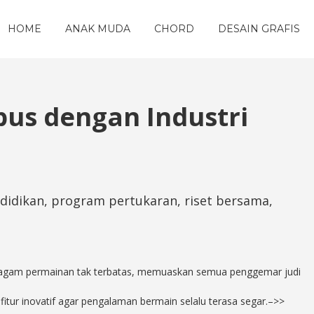
HOME
ANAK MUDA
CHORD
DESAIN GRAFIS
us dengan Industri
didikan, program pertukaran, riset bersama,
 ragam permainan tak terbatas, memuaskan semua penggemar judi
ur inovatif agar pengalaman bermain selalu terasa segar.–>>