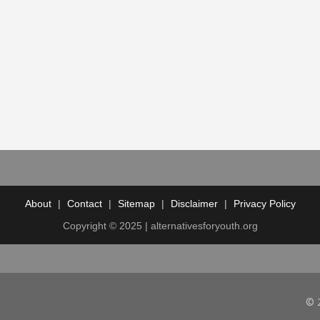
About
|
Contact
|
Sitemap
|
Disclaimer
|
Privacy Policy
Copyright © 2025 | alternativesforyouth.org
© 