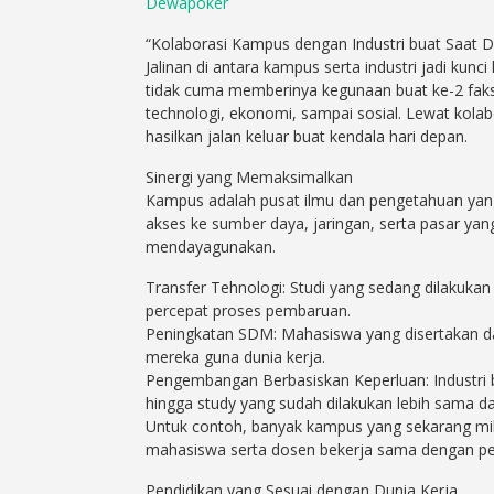
Dewapoker
“Kolaborasi Kampus dengan Industri buat Saat 
Jalinan di antara kampus serta industri jadi kun
tidak cuma memberinya kegunaan buat ke-2 faksi,
technologi, ekonomi, sampai sosial. Lewat kola
hasilkan jalan keluar buat kendala hari depan.
Sinergi yang Memaksimalkan
Kampus adalah pusat ilmu dan pengetahuan yang 
akses ke sumber daya, jaringan, serta pasar yang 
mendayagunakan.
Transfer Tehnologi: Studi yang sedang dilakukan 
percepat proses pembaruan.
Peningkatan SDM: Mahasiswa yang disertakan da
mereka guna dunia kerja.
Pengembangan Berbasiskan Keperluan: Industri b
hingga study yang sudah dilakukan lebih sama dan
Untuk contoh, banyak kampus yang sekarang mil
mahasiswa serta dosen bekerja sama dengan pe
Pendidikan yang Sesuai dengan Dunia Kerja