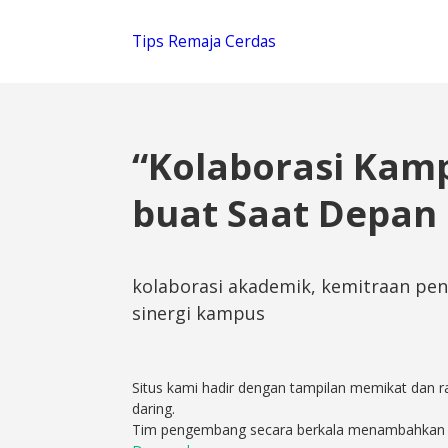
Tips Remaja Cerdas
“Kolaborasi Kamp
buat Saat Depan
kolaborasi akademik, kemitraan pen
sinergi kampus
Situs kami hadir dengan tampilan memikat dan
daring.
Tim pengembang secara berkala menambahkan fit