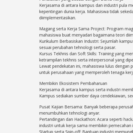
Kerjasama di antara kampus dan industri pula 
kepentingan dunia kerja. Mahasiswa tidak sekedar 
diimplementasikan.
Magang serta Kerja Sama Project: Program mag
mahasiswa buat menyadari bagaimana teori diimp
Kurikulum Berbasiskan Industri: Sejumlah kam
sesuai perubahan tehnologi serta pasar.
Kursus Tekhnis dan Soft Skills: Training yang
ketrampilan tekhnis serta interpersonal yang dip
Lewat pendekatan ini, mahasiswa lulus dengan pe
untuk perusahaan yang memperoleh tenaga kerj
Membikin Ekosistem Pembaharuan
Kerjasama di antara kampus serta industri m
Kampus sediakan sumber daya cendekiawan, seda
Pusat Kajian Bersama: Banyak beberapa perus
menumbuhkan tehnologi anyar.
Pertandingan dan Hackathon: Acara seperti ha
industri untuk kerja sama membikin pemecahan i
Startup serta Spin-off: Bantuan industri memu