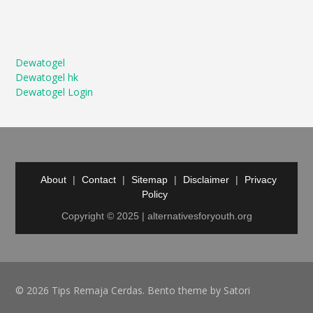
Dewatogel
Dewatogel hk
Dewatogel Login
About
|
Contact
|
Sitemap
|
Disclaimer
|
Privacy
Policy
Copyright © 2025 | alternativesforyouth.org
© 2026 Tips Remaja Cerdas. Bento theme by Satori