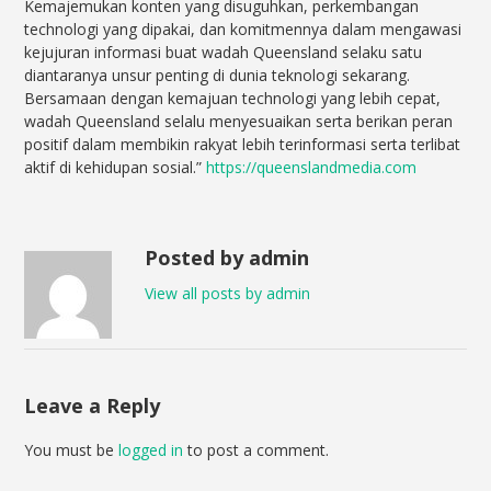
Kemajemukan konten yang disuguhkan, perkembangan
technologi yang dipakai, dan komitmennya dalam mengawasi
kejujuran informasi buat wadah Queensland selaku satu
diantaranya unsur penting di dunia teknologi sekarang.
Bersamaan dengan kemajuan technologi yang lebih cepat,
wadah Queensland selalu menyesuaikan serta berikan peran
positif dalam membikin rakyat lebih terinformasi serta terlibat
aktif di kehidupan sosial.”
https://queenslandmedia.com
Posted by admin
View all posts by admin
Leave a Reply
You must be
logged in
to post a comment.