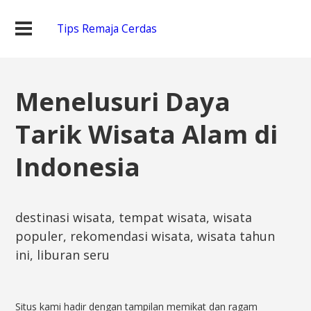
Tips Remaja Cerdas
Menelusuri Daya
Tarik Wisata Alam di
Indonesia
destinasi wisata, tempat wisata, wisata
populer, rekomendasi wisata, wisata tahun
ini, liburan seru
Situs kami hadir dengan tampilan memikat dan ragam