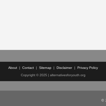
About
|
Contact
|
Sitemap
|
Disclaimer
|
Privacy Policy
Copyright © 2025 | alternativesforyouth.org
© 