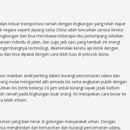
a jalan keluar transportasi ramah dengan lingkungan yang telah dapat
ak negara seperti Jepang serta China udah luncurkan service kereta
lingkungan dan bisa membawa beberapa ribu penumpang sekalian.
raan individu di jalan, dan juga jadi opsi yang tambah irit energi
ngembangnya technologi, dikehendaki kereta api listrik dengan
 dan bisa dipakai dengan cara lebih luas di pelosok dunia.
un mainkan andil penting dalam kurangi pencemaran udara dan
yang mulai mengambil alih armada bis serta angkutan publik dengan
kan bis listrik bekerja 24 jam untuk kurangi tapak jejak karbon
bih ramah pada lingkungan buat orang. Ini merupakan cara besar ke
 lebih efisien.
nsportasi yang kian tenar di golongan masyarakat urban. Dengan
bisa menghindari dari kemacetan dan kurangi pencemaran udara,