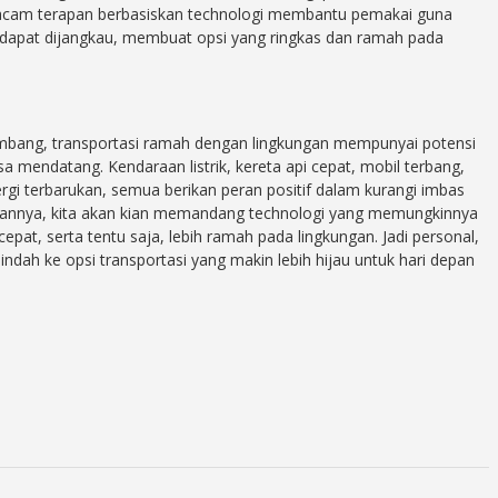
macam terapan berbasiskan technologi membantu pemakai guna
g dapat dijangkau, membuat opsi yang ringkas dan ramah pada
bang, transportasi ramah dengan lingkungan mempunyai potensi
sa mendatang. Kendaraan listrik, kereta api cepat, mobil terbang,
ergi terbarukan, semua berikan peran positif dalam kurangi imbas
angannya, kita akan kian memandang technologi yang memungkinnya
epat, serta tentu saja, lebih ramah pada lingkungan. Jadi personal,
ndah ke opsi transportasi yang makin lebih hijau untuk hari depan