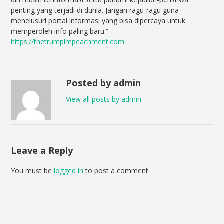
penting yang terjadi di dunia. Jangan ragu-ragu guna
menelusuri portal informasi yang bisa dipercaya untuk
memperoleh info paling baru.”
https://thetrumpimpeachment.com
Posted by admin
View all posts by admin
Leave a Reply
You must be
logged in
to post a comment.