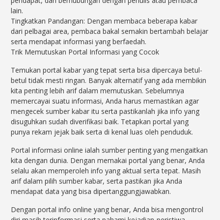
pendapat, dan berhubungan dengan penulis atau pembaca
lain.
Tingkatkan Pandangan: Dengan membaca beberapa kabar
dari pelbagai area, pembaca bakal semakin bertambah belajar
serta mendapat informasi yang berfaedah.
Trik Memutuskan Portal Informasi yang Cocok
Temukan portal kabar yang tepat serta bisa dipercaya betul-
betul tidak mesti ringan. Banyak alternatif yang ada membikin
kita penting lebih arif dalam memutuskan. Sebelumnya
memercayai suatu informasi, Anda harus memastikan agar
mengecek sumber kabar itu serta pastikanlah jika info yang
disuguhkan sudah diverifikasi baik. Tetapkan portal yang
punya rekam jejak baik serta di kenal luas oleh penduduk.
Portal informasi online ialah sumber penting yang mengaitkan
kita dengan dunia. Dengan memakai portal yang benar, Anda
selalu akan memperoleh info yang aktual serta tepat. Masih
arif dalam pilih sumber kabar, serta pastikan jika Anda
mendapat data yang bisa dipertanggungjawabkan.
Dengan portal info online yang benar, Anda bisa mengontrol
diri masih terinformasi serta pahami kejadian-peristiwa