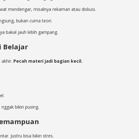
wat mendengar, misalnya rekaman atau diskusi.
angsung, bukan cuma teori.
nya bakal jauh lebih gampang.
 Belajar
 akhir.
Pecah materi jadi bagian kecil.
el.
n nggak bikin pusing.
i Kemampuan
tar. Justru bisa bikin stres.