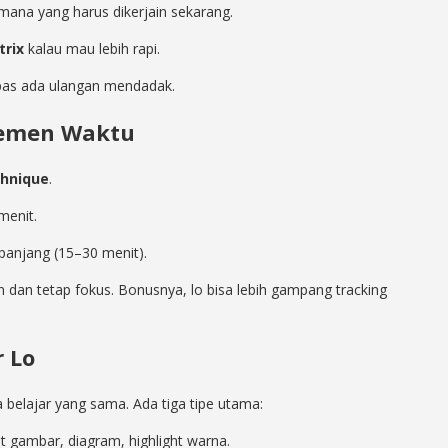
mana yang harus dikerjain sekarang.
trix
kalau mau lebih rapi.
 pas ada ulangan mendadak.
jemen Waktu
hnique
.
menit.
h panjang (15–30 menit).
n dan tetap fokus. Bonusnya, lo bisa lebih gampang tracking
r Lo
belajar yang sama. Ada tiga tipe utama:
gambar, diagram, highlight warna.