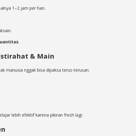
alnya 1–2 jam per hari.
ksain.
kuantitas
.
Istirahat & Main
Otak manusia nggak bisa dipaksa terus-terusan.
belajar lebih efektif karena pikiran fresh lagi.
en