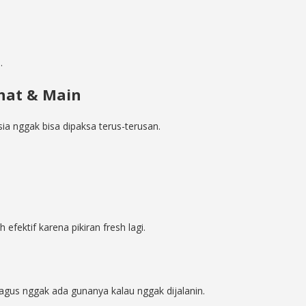
s
.
ahat & Main
sia nggak bisa dipaksa terus-terusan.
bih efektif karena pikiran fresh lagi.
 bagus nggak ada gunanya kalau nggak dijalanin.